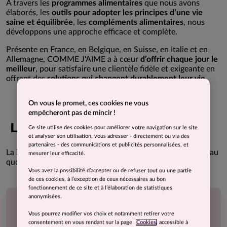
A travers les
programmes alimentaires
que nous avons
élaborés, les
outils pour adopter les principes d’une vie
saine et équilibrée
, les
compléments alimentaires
, nous
développons une approche efficace et complète.
Présente en France, en Belgique, en Suisse, en Italie et en
Allemagne, COMME J'AIME a à cœur
d’offrir chaque jour le
meilleur
, pour satisfaire une clientèle fidèle et exigeante en
offrant des
solutions qui changent durablement leur vie
.
On vous le promet, ces cookies ne vous
empêcheront pas de mincir !
L’HUMAIN AU CENTRE
Ce site utilise des cookies pour améliorer votre navigation sur le site
et analyser son utilisation, vous adresser - directement ou via des
partenaires - des communications et publicités personnalisées, et
La bienveillance est une de nos valeurs-clé. Elle s’exprime au
mesurer leur efficacité.
quotidien tant à l’égard de nos clients que de nos équipes.
Vous avez la possibilité d’accepter ou de refuser tout ou une partie
de ces cookies, à l’exception de ceux nécessaires au bon
fonctionnement de ce site et à l’élaboration de statistiques
anonymisées.
Vous pourrez modifier vos choix et notamment retirer votre
consentement en vous rendant sur la page
Cookies
, accessible à