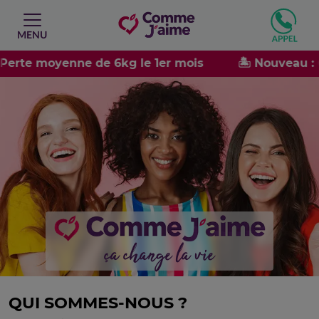
MENU
erte moyenne de 6kg le 1er mois
🏝️ Nouveau : 
ça change la vie
QUI SOMMES-NOUS ?