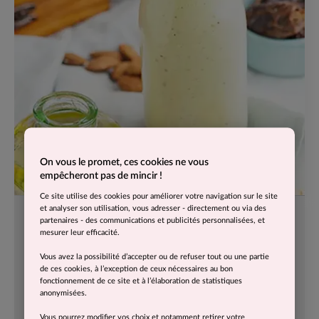
On vous le promet, ces cookies ne vous
empêcheront pas de mincir !
Ce site utilise des cookies pour améliorer votre navigation sur le site
et analyser son utilisation, vous adresser - directement ou via des
LES BONNES MATIÈRES GRASSES
partenaires - des communications et publicités personnalisées, et
QUI FONT DU BIEN
mesurer leur efficacité.
On vous dit tout sur les graisses.
Vous avez la possibilité d’accepter ou de refuser tout ou une partie
Les matières grasses, aussi appelées
lipides
ne sont
de ces cookies, à l’exception de ceux nécessaires au bon
pas nos ennemis.
fonctionnement de ce site et à l’élaboration de statistiques
Ce sont des
nutriments essentiels
dont le corps a
anonymisées.
besoin.
Vous pourrez modifier vos choix et notamment retirer votre