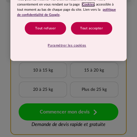
consentement en vous rendant sur la page
Cookies
, accessible à
tout moment au bas de chaque page du site. Lien vers la
politique
de confidentialité de Google
.
Demande de devis
rapide et gratuite
Tout refuser
Tout accepter
Je souhaite perdre
Paramétrer les cookies
Moins de 5 kg
5 à 10 kg
10 à 15 kg
15 à 20 kg
20 à 25 kg
Plus de 25 kg
Commencer mon devis
Demande de devis rapide et gratuite