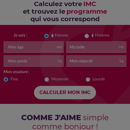
Calculez votre
IMC
et trouvez le
programme
qui vous correspond
Femme
Homme
Je suis :
Mon âge
Ma taille
ans
cm
Mon poids
Mon objectif
kg
kg
Mon ossature :
Fine
Moyenne
Lourde
COMME J'AIME
simple
comme bonjour !