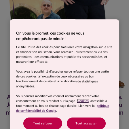
On vous le promet, ces cookies ne vous
empêcheront pas de mincir !
Ce site utilise des cookies pour améliorer votre navigation sur le site
et analyser son utilisation, vous adresser - directement ou via des
partenaires - des communications et publicités personnalisées, et
mesurer leur efficacité.
Vous avez la possibilité d’accepter ou de refuser tout ou une partie
de ces cookies, à l’exception de ceux nécessaires au bon
fonctionnement de ce site et à l’élaboration de statistiques
anonymisées.
Aujourd'hui, je me sens en totale confiance.
Vous pourrez modifier vos choix et notamment retirer votre
consentement en vous rendant sur la page
Cookies
, accessible à
Je suis en pleine forme du fait d'avoir perdu
tout moment au bas de chaque page du site. Lien vers la
politique
de confidentialité de Google
.
mes 28 kilos. Ça change la vie. Ça change un
homme !
Tout refuser
Tout accepter