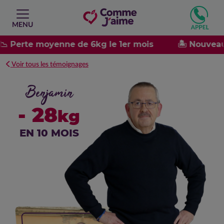
MENU
📉 Perte moyenne de 6kg le 1er mois
🏝️ Nouveau
Voir tous les témoignages
Benjamin
- 28
kg
EN 10 MOIS